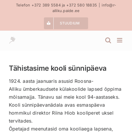
Skip
Telefon +372 389 5584 ja +372 580 18835
|
info@r-
alliku.paide.ee
to
content
STUUDIUM
Tähistasime kooli sünnipäeva
1924. aasta jaanuaris asusid
Roosna-
Alliku
ümberkaudsete külakoolide lapsed õppima
mõisamajja. Tänavu sai meie kool 94-aastaseks.
Kooli sünnipäevanädala avas esmaspäeva
hommikul direktor Riina Hiob kooliperet uksel
tervitades.
Õpetajad meenutasid oma kooliaega lapsena,