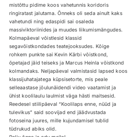
mistõttu pidime koos vahetunnis koridoris
ringiratast jalutama. Õnneks oli seda ainult kaks
vahetundi ning edaspidi sai osaleda
massiviktoriinides ja muudes liikumismängudes.
Kolmapäeval võistlesid klassid
s
egavõistkondades teatejooksudes. Kõige
rohkem punkte sai Kevin Kärbi võistkond,
õpetajad jäid teiseks ja Marcus Heinla võistkond
kolmandaks. Neljapäeval valmistasid lapsed koos
klassijuhatajatega küpsisetorte, mis peale
selleaastase jõulunäidendi video vaatamist ja
ühist koolilaulu laulmist väga hästi maitsesid.
Reedesel stiilipäeval “Koolilaps enne, nüüd ja
tulevikus” said soovijad end jäädvustada
fotoseina juures, mille kujundamisel tublid
tüdrukud abiks olid.
Palju õnne ja edu meile!