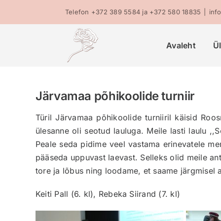
Skip
Telefon +372 389 5584 ja +372 580 18835
|
inf
to
content
Avaleht
Ü
Järvamaa põhikoolide turniir
Türil Järvamaa põhikoolide turniiril käisid Ro
ülesanne oli seotud lauluga. Meile lasti laulu ,,
Peale seda pidime veel vastama erinevatele mer
pääseda uppuvast laevast. Selleks olid meile an
tore ja lõbus ning loodame, et saame järgmise
Keiti Pall (6. kl), Rebeka Siirand (7. kl)