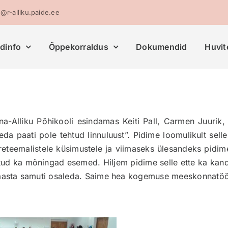
o@r-alliku.paide.ee
ldinfo
Õppekorraldus
Dokumendid
Huvit
osna-Alliku Põhikooli esindamas Keiti Pall, Carmen Juuri
Seda paati pole tehtud linnuluust”. Pidime loomulikult sell
eteemalistele küsimustele ja viimaseks ülesandeks pidim
tud ka mõningad esemed. Hiljem pidime selle ette ka kandm
l aasta samuti osaleda. Saime hea kogemuse meeskonnatöö