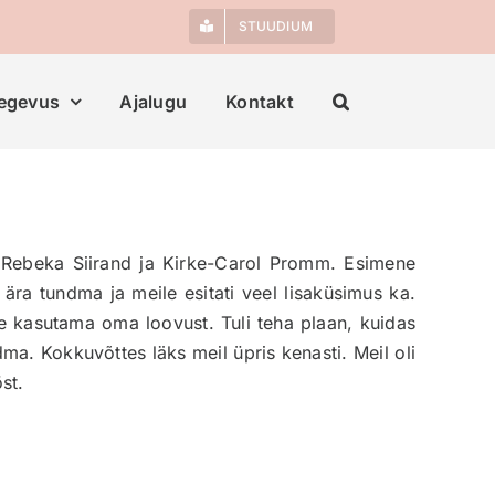
STUUDIUM
egevus
Ajalugu
Kontakt
k, Rebeka Siirand ja Kirke-Carol Promm. Esimene
e ära tundma ja meile esitati veel lisaküsimus ka.
e kasutama oma loovust. Tuli teha plaan, kuidas
a. Kokkuvõttes läks meil üpris kenasti. Meil oli
st.